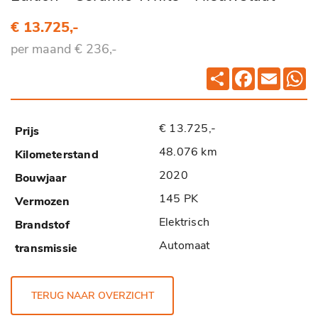
€ 13.725,-
per maand € 236,-
Deel
Facebook
Email
Wh
€ 13.725,-
48.076 km
2020
145 PK
Elektrisch
Automaat
TERUG NAAR OVERZICHT