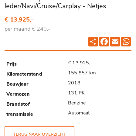
leder/Navi/Cruise/Carplay - Netjes
€ 13.925,-
per maand € 240,-
Deel
Facebook
Email
Wh
€ 13.925,-
155.857 km
2018
131 PK
Benzine
Automaat
TERUG NAAR OVERZICHT