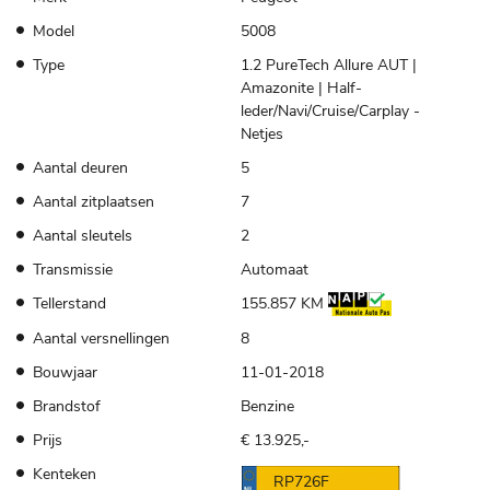
Model
5008
Type
1.2 PureTech Allure AUT |
Amazonite | Half-
leder/Navi/Cruise/Carplay -
Netjes
Aantal deuren
5
Aantal zitplaatsen
7
Aantal sleutels
2
Transmissie
Automaat
Tellerstand
155.857 KM
Aantal versnellingen
8
Bouwjaar
11-01-2018
Brandstof
Benzine
Prijs
€ 13.925,-
Kenteken
RP726F