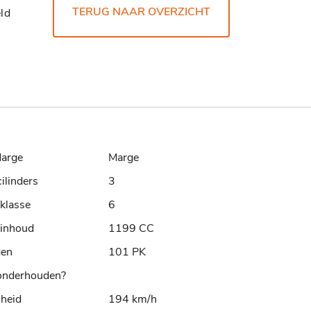
TERUG NAAR OVERZICHT
ld
arge
Marge
cilinders
3
klasse
6
rinhoud
1199 CC
gen
101 PK
nderhouden?
lheid
194 km/h