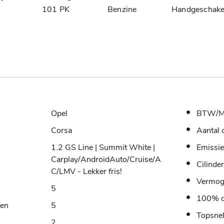
0
101 PK
Benzine
Handgeschake
Opel
BTW/M
Corsa
Aantal 
1.2 GS Line | Summit White |
Emissie
Carplay/AndroidAuto/Cruise/A
Cilinde
C/LMV - Lekker fris!
Vermo
5
100% o
sen
5
Topsne
2