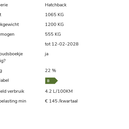
erie
Hatchback
t
1065 KG
ekgewicht
1200 KG
rmogen
555 KG
tot 12-02-2028
oudsboekje
ja
ig?
ng
22 %
label
ld verbruik
4.2 L/100KM
elasting min
€ 145 /kwartaal