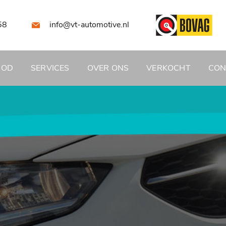
58
info@vt-automotive.nl
BOD
SERVICES
OVER ONS
VERKOCHT
CON