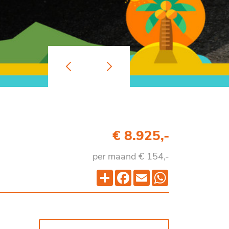
€ 8.925,-
per maand € 154,-
Deel
Facebook
Email
WhatsApp