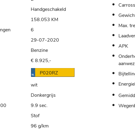
Carross
Handgeschakeld
Gewich
158.053 KM
Max. tr
ingen
6
Laadve
29-07-2020
APK
Benzine
Onderh
€ 8.925,-
aanwez
P020RZ
Bijtelli
Energie
wit
Donkergrijs
Gemidde
100
9.9 sec.
Wegenb
Stof
96 g/km