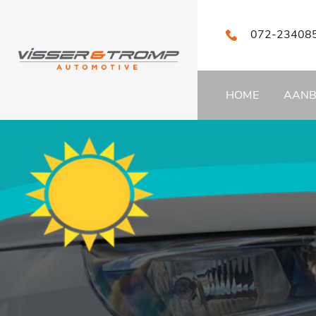
072-23408
HOME
AAN