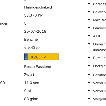
Carross
Handgeschakeld
Gewich
53.370 KM
Max. tr
ingen
5
Laadve
25-07-2018
APK
Benzine
Onderh
€ 9.425,-
aanwez
K283HV
Bijtelli
Energie
Rosso Passione
Zwart
Gemidde
100
11.0 sec.
Verbrui
Stof
Verbrui
88 g/km
Wegenb