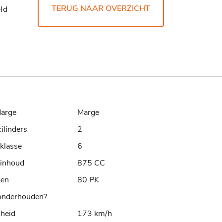
TERUG NAAR OVERZICHT
ld
arge
Marge
cilinders
2
klasse
6
rinhoud
875 CC
gen
80 PK
nderhouden?
lheid
173 km/h