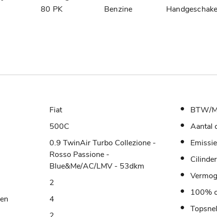
8
80 PK
Benzine
Handgeschake
Fiat
BTW/M
500C
Aantal 
0.9 TwinAir Turbo Collezione -
Emissie
Rosso Passione -
Cilinde
Blue&Me/AC/LMV - 53dkm
Vermo
2
100% o
sen
4
Topsne
2