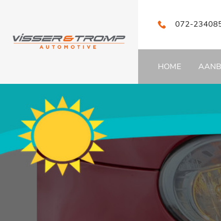
072-23408
HOME
AAN