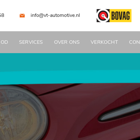
58
info@vt-automotive.nl
BOD
SERVICES
OVER ONS
VERKOCHT
CON