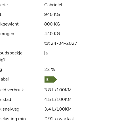
erie
Cabriolet
t
945 KG
ekgewicht
800 KG
rmogen
440 KG
tot 24-04-2027
oudsboekje
ja
ig?
ng
22 %
label
ld verbruik
3.8 L/100KM
k stad
4.5 L/100KM
k snelweg
3.4 L/100KM
elasting min
€ 92 /kwartaal