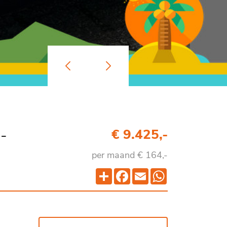
-
€ 9.425,-
per maand € 164,-
Deel
Facebook
Email
WhatsApp