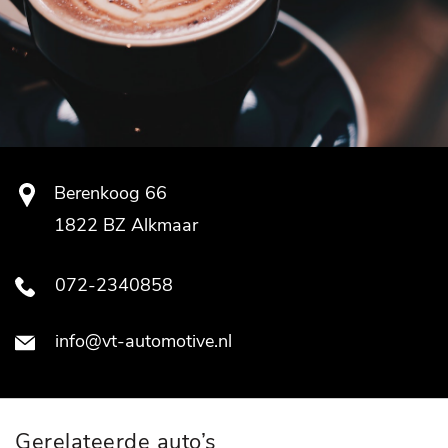
Berenkoog 66
1822 BZ Alkmaar
072-2340858
info@vt-automotive.nl
Gerelateerde auto’s