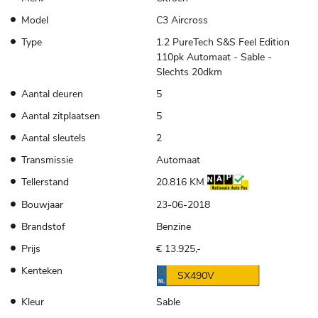
Model
C3 Aircross
Type
1.2 PureTech S&S Feel Edition
110pk Automaat - Sable -
Slechts 20dkm
Aantal deuren
5
Aantal zitplaatsen
5
Aantal sleutels
2
Transmissie
Automaat
Tellerstand
20.816 KM
Bouwjaar
23-06-2018
Brandstof
Benzine
Prijs
€ 13.925,-
Kenteken
SX490V
Kleur
Sable