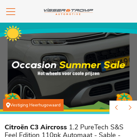
Vestiging Heerhugowaard
Citroën C3 Aircross
1.2 PureTech S&S
Feel Edition 110pk Automaat - Sable -