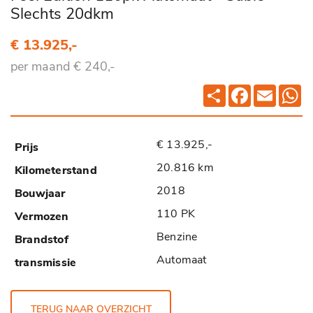
Slechts 20dkm
€ 13.925,-
per maand € 240,-
Deel
Facebook
Email
Wh
€ 13.925,-
20.816 km
2018
110 PK
Benzine
Automaat
TERUG NAAR OVERZICHT