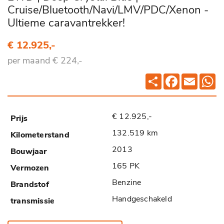
Cruise/Bluetooth/Navi/LMV/PDC/Xenon -
Ultieme caravantrekker!
€ 12.925,-
per maand € 224,-
Deel
Facebook
Email
Wh
€ 12.925,-
132.519 km
2013
165 PK
Benzine
Handgeschakeld