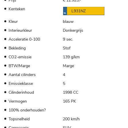
Prijs
€ 12.925,-
Kenteken
L931NZ
Kleur
blauw
Interieurkleur
Donkergrijs
Acceleratie 0-100
9 sec.
Bekleding
Stof
CO2-emissie
139 g/km
BTW/Marge
Marge
Aantal cilinders
4
Emissieklasse
5
Cilinderinhoud
1998 CC
Vermogen
165 PK
100% onderhouden?
Topsnelheid
200 km/h
Carrosserie
SUV