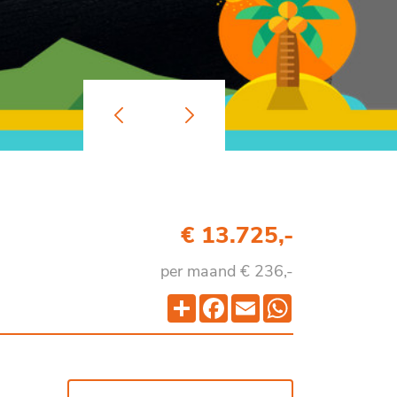
€ 13.725,-
per maand € 236,-
Deel
Facebook
Email
WhatsApp