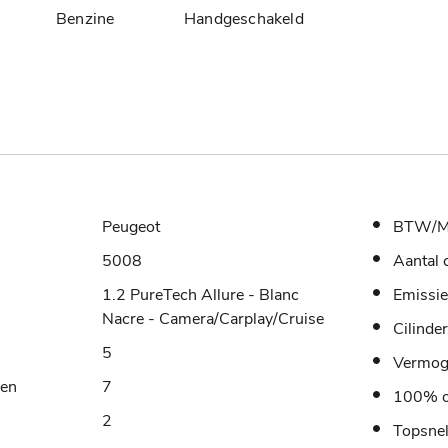
Benzine
Handgeschakeld
Peugeot
BTW/M
5008
Aantal 
1.2 PureTech Allure - Blanc
Emissie
Nacre - Camera/Carplay/Cruise
Cilinde
5
Vermo
sen
7
100% o
2
Topsne