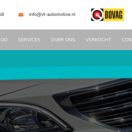
58
info@vt-automotive.nl
BOD
SERVICES
OVER ONS
VERKOCHT
CON