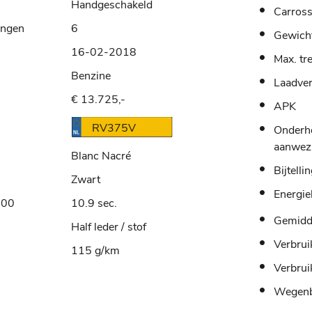
Handgeschakeld
Carross
ingen
6
Gewich
16-02-2018
Max. tr
Benzine
Laadve
€ 13.725,-
APK
RV375V
Onderh
aanwez
Blanc Nacré
Bijtelli
Zwart
Energie
100
10.9 sec.
Gemidde
Half leder / stof
Verbrui
115 g/km
Verbrui
Wegenb