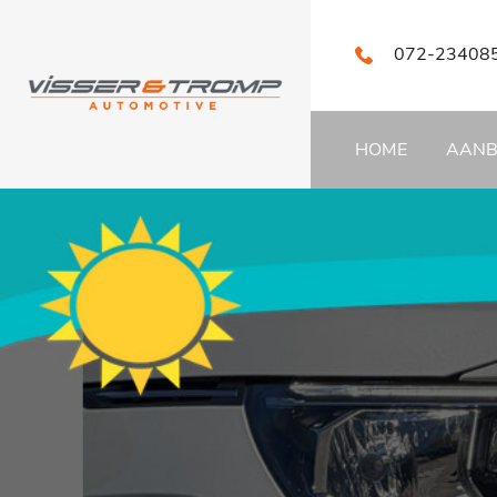
072-23408
HOME
AAN