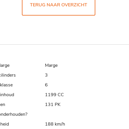
TERUG NAAR OVERZICHT
arge
Marge
cilinders
3
klasse
6
rinhoud
1199 CC
gen
131 PK
nderhouden?
lheid
188 km/h