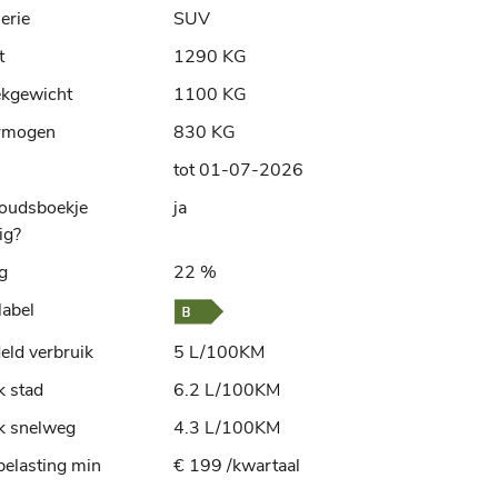
erie
SUV
t
1290 KG
ekgewicht
1100 KG
rmogen
830 KG
tot 01-07-2026
oudsboekje
ja
ig?
ng
22 %
label
ld verbruik
5 L/100KM
k stad
6.2 L/100KM
k snelweg
4.3 L/100KM
elasting min
€ 199 /kwartaal