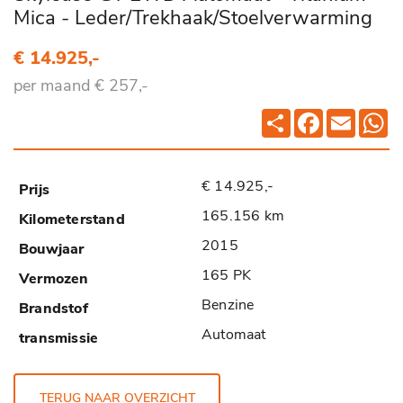
Mica - Leder/Trekhaak/Stoelverwarming
€ 14.925,-
per maand € 257,-
Deel
Facebook
Email
Wh
€ 14.925,-
165.156 km
2015
165 PK
Benzine
Automaat
TERUG NAAR OVERZICHT