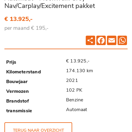
Nav/Carplay/Excitement pakket
€ 13.925,-
per maand € 195,-
Deel
Facebook
Email
Wh
€ 13.925,-
174.130 km
2021
102 PK
Benzine
Automaat
TERUG NAAR OVERZICHT