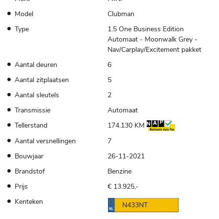
Model
Clubman
Type
1.5 One Business Edition
Automaat - Moonwalk Grey -
Nav/Carplay/Excitement pakket
Aantal deuren
6
Aantal zitplaatsen
5
Aantal sleutels
2
Transmissie
Automaat
Tellerstand
174.130 KM
Aantal versnellingen
7
Bouwjaar
26-11-2021
Brandstof
Benzine
Prijs
€ 13.925,-
Kenteken
N433NT