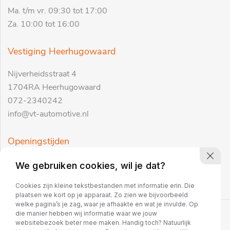
Ma. t/m vr. 09:30 tot 17:00
Za. 10:00 tot 16:00
Vestiging Heerhugowaard
Nijverheidsstraat 4
1704RA Heerhugowaard
072-2340242
info@vt-automotive.nl
Openingstijden
Ma. t/m vr. 09:30 tot 17:00
We gebruiken cookies, wil je dat?
Za. 10:00 tot 16:00
Cookies zijn kleine tekstbestanden met informatie erin. Die
plaatsen we kort op je apparaat. Zo zien we bijvoorbeeld
welke pagina’s je zag, waar je afhaakte en wat je invulde. Op
die manier hebben wij informatie waar we jouw
Copyright 2026
websitebezoek beter mee maken. Handig toch? Natuurlijk