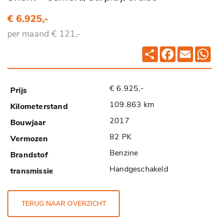
€ 6.925,-
per maand € 121,-
Deel
Facebook
Email
Wh
€ 6.925,-
109.863 km
2017
82 PK
Benzine
Handgeschakeld
TERUG NAAR OVERZICHT