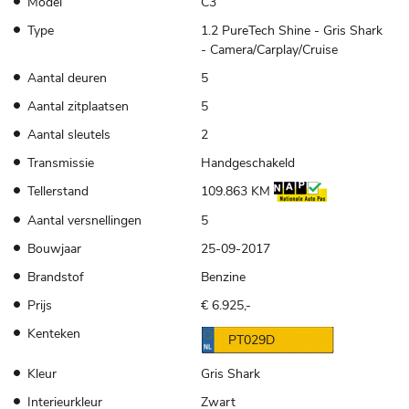
Model
C3
Type
1.2 PureTech Shine - Gris Shark
- Camera/Carplay/Cruise
Aantal deuren
5
Aantal zitplaatsen
5
Aantal sleutels
2
Transmissie
Handgeschakeld
Tellerstand
109.863 KM
Aantal versnellingen
5
Bouwjaar
25-09-2017
Brandstof
Benzine
Prijs
€ 6.925,-
Kenteken
PT029D
Kleur
Gris Shark
Interieurkleur
Zwart