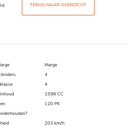
TERUG NAAR OVERZICHT
ld
arge
Marge
cilinders
4
klasse
4
rinhoud
1598 CC
gen
120 PK
nderhouden?
lheid
203 km/h