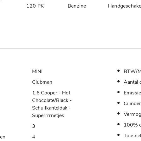
8
120 PK
Benzine
Handgeschake
MINI
BTW/M
Clubman
Aantal 
1.6 Cooper - Hot
Emissie
Chocolate/Black -
Cilinde
Schuifkanteldak -
Vermo
Superrrrnetjes
100% o
3
Topsne
sen
4