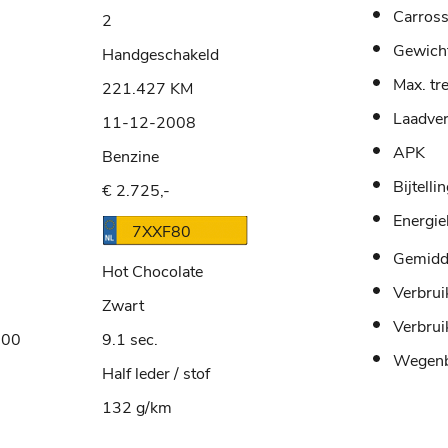
Carross
2
Gewich
Handgeschakeld
Max. tr
221.427 KM
Laadve
11-12-2008
APK
Benzine
Bijtelli
€ 2.725,-
Energie
7XXF80
Gemidde
Hot Chocolate
Verbrui
Zwart
Verbrui
100
9.1 sec.
Wegenb
Half leder / stof
132 g/km