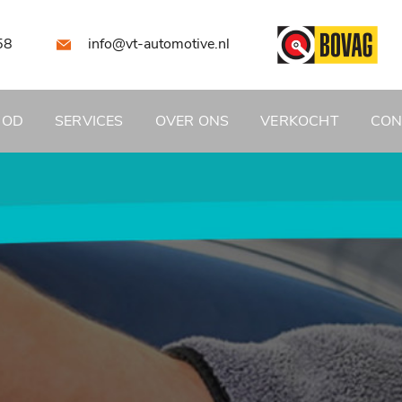
58
info@vt-automotive.nl
BOD
SERVICES
OVER ONS
VERKOCHT
CON