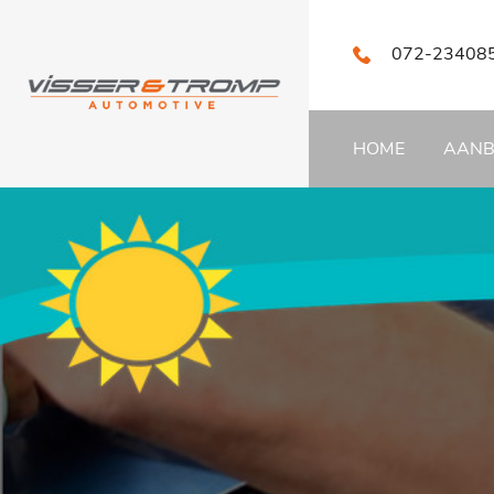
072-23408
HOME
AAN