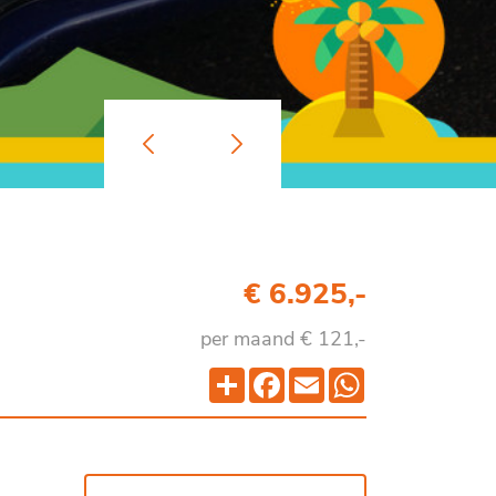
€ 6.925,-
per maand € 121,-
Deel
Facebook
Email
WhatsApp