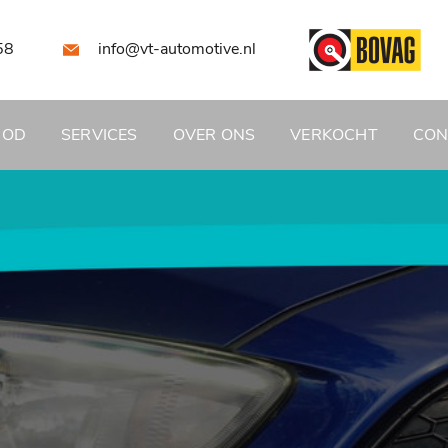
58
info@vt-automotive.nl
BOD
SERVICES
OVER ONS
VERKOCHT
CON