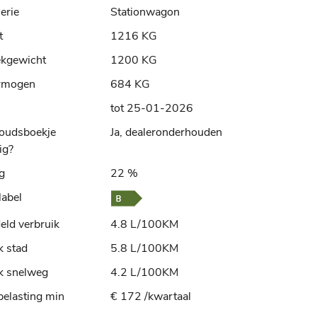
erie
Stationwagon
t
1216 KG
ekgewicht
1200 KG
rmogen
684 KG
tot 25-01-2026
oudsboekje
Ja, dealeronderhouden
ig?
ng
22 %
label
ld verbruik
4.8 L/100KM
k stad
5.8 L/100KM
k snelweg
4.2 L/100KM
elasting min
€ 172 /kwartaal