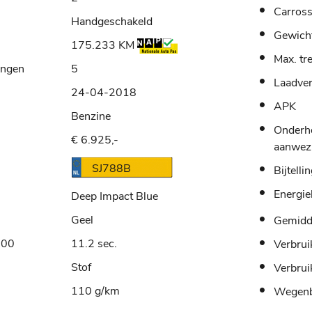
Carross
Handgeschakeld
Gewich
175.233 KM
Max. tr
ingen
5
Laadve
24-04-2018
APK
Benzine
Onderh
€ 6.925,-
aanwez
SJ788B
Bijtelli
Energie
Deep Impact Blue
Geel
Gemidde
100
11.2 sec.
Verbrui
Stof
Verbrui
110 g/km
Wegenb