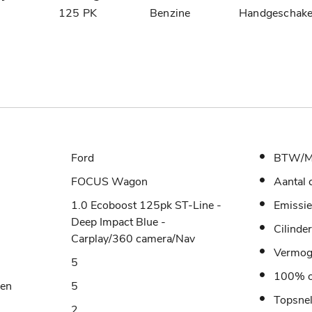
8
125 PK
Benzine
Handgeschake
Ford
BTW/M
FOCUS Wagon
Aantal 
1.0 Ecoboost 125pk ST-Line -
Emissie
Deep Impact Blue -
Cilinde
Carplay/360 camera/Nav
Vermo
5
100% o
sen
5
Topsne
2