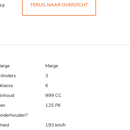
TERUG NAAR OVERZICHT
ld
arge
Marge
cilinders
3
klasse
6
rinhoud
999 CC
gen
125 PK
nderhouden?
lheid
193 km/h