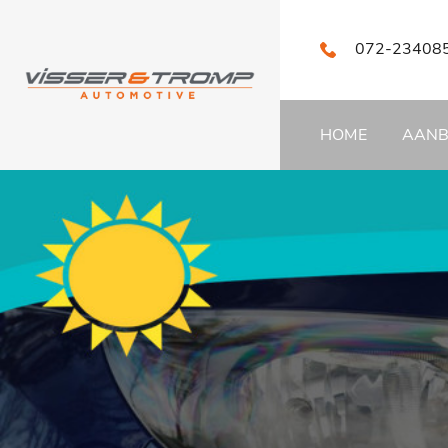
072-23408
HOME
AAN