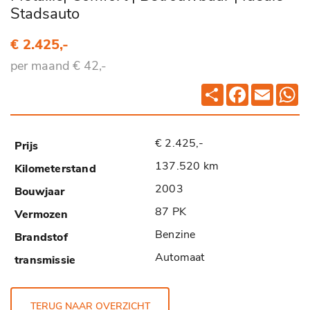
Stadsauto
€ 2.425,-
per maand € 42,-
Deel
Facebook
Email
Wh
€ 2.425,-
137.520 km
2003
87 PK
Benzine
Automaat
TERUG NAAR OVERZICHT