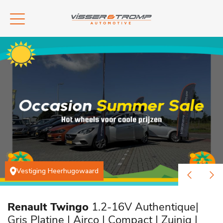
Vestiging Heerhugowaard
Renault Twingo
1.2-16V Authentique|
Gris Platine | Airco | Compact | Zuinig |