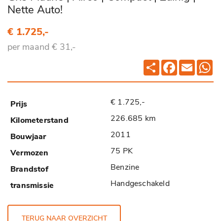
Nette Auto!
€ 1.725,-
per maand € 31,-
Deel
Facebook
Email
Wh
€ 1.725,-
226.685 km
2011
75 PK
Benzine
Handgeschakeld
TERUG NAAR OVERZICHT