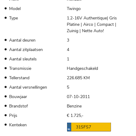
Model
Twingo
Type
1.2-16V Authentique| Gris
Platine | Airco | Compact |
Zuinig | Nette Auto!
Aantal deuren
3
Aantal zitplaatsen
4
Aantal sleutels
1
Transmissie
Handgeschakeld
Tellerstand
226.685 KM
Aantal versnellingen
5
Bouwjaar
07-10-2011
Brandstof
Benzine
Prijs
€ 1.725,-
Kenteken
31SFS7