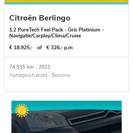
Citroën Berlingo
1.2 PureTech Feel Pack - Gris Platinium -
Navigatie/Carplay/Clima/Cruise
€ 18.925,-
of
€ 326,- p.m
74.935 km
-
2021
Handgeschakeld - Benzine