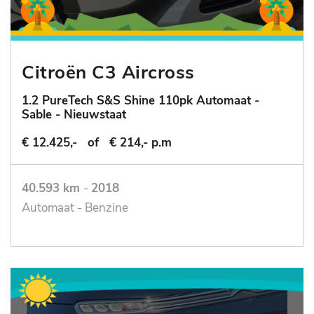
Citroën C3 Aircross
1.2 PureTech S&S Shine 110pk Automaat -
Sable - Nieuwstaat
€ 12.425,-
of
€ 214,- p.m
40.593 km
-
2018
Automaat - Benzine