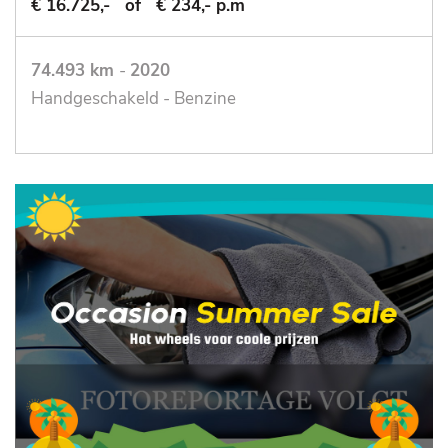
€ 16.725,-
of
€ 234,- p.m
74.493 km
-
2020
Handgeschakeld - Benzine