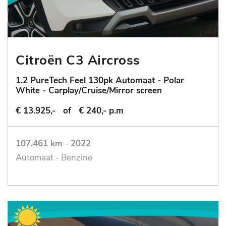
Citroën C3 Aircross
1.2 PureTech Feel 130pk Automaat - Polar
White - Carplay/Cruise/Mirror screen
€ 13.925,-
of
€ 240,- p.m
107.461 km
-
2022
Automaat - Benzine