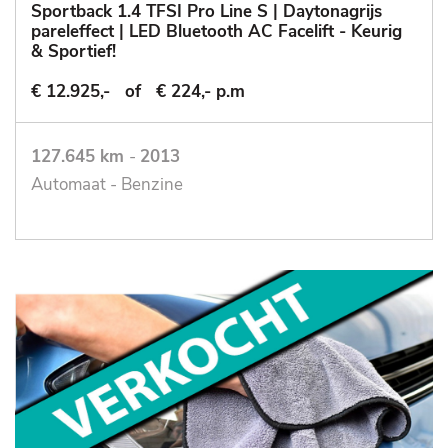
Sportback 1.4 TFSI Pro Line S | Daytonagrijs
pareleffect | LED Bluetooth AC Facelift - Keurig
& Sportief!
€ 12.925,-
of
€ 224,- p.m
127.645 km
-
2013
Automaat - Benzine