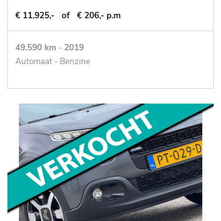
€ 11.925,-
of
€ 206,- p.m
49.590 km
-
2019
Automaat - Benzine