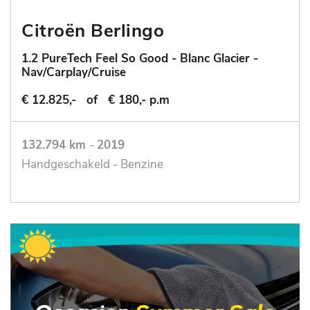
Citroën Berlingo
1.2 PureTech Feel So Good - Blanc Glacier -
Nav/Carplay/Cruise
€ 12.825,-
of
€ 180,- p.m
132.794 km
-
2019
Handgeschakeld - Benzine