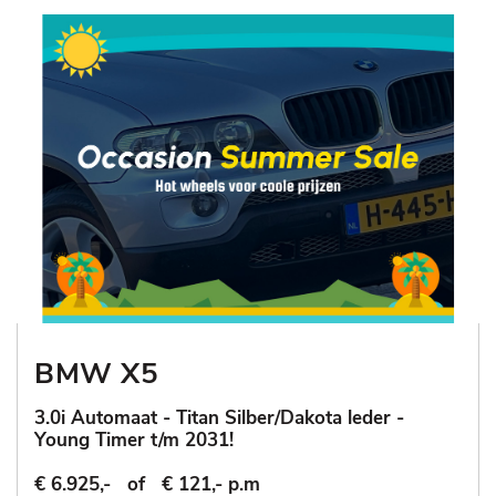
BMW X5
3.0i Automaat - Titan Silber/Dakota leder -
Young Timer t/m 2031!
€ 6.925,-
of
€ 121,- p.m