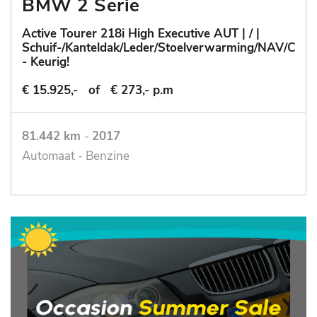
BMW 2 Serie
Active Tourer 218i High Executive AUT | / |
Schuif-/Kanteldak/Leder/Stoelverwarming/NAV/Cruis
- Keurig!
€ 15.925,-
of
€ 273,- p.m
81.442 km
-
2017
Automaat - Benzine