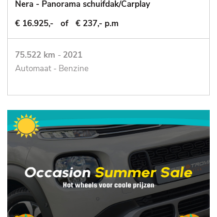
Nera - Panorama schuifdak/Carplay
€ 16.925,-
of
€ 237,- p.m
75.522 km
-
2021
Automaat - Benzine