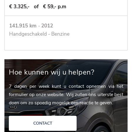
€ 3.325,-
of
€ 59,- p.m
141.915 km
-
2012
Handgeschakeld - Benzine
Hoe kunnen wij u helpen?
7 dagen per week kunt u contact opnemen via het
formulier op onze website. Wij zullen ons uiterste best
doen om zo spoedig mogelijk een reactie te geven.
CONTACT