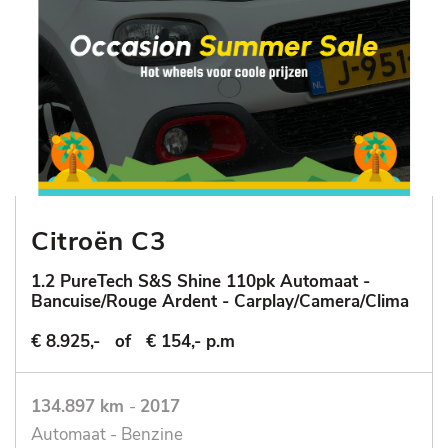
Citroën C3
1.2 PureTech S&S Shine 110pk Automaat -
Bancuise/Rouge Ardent - Carplay/Camera/Clima
€ 8.925,-
of
€ 154,- p.m
134.897 km
-
2017
Automaat - Benzine