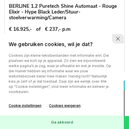
BERLINE 1.2 Puretech Shine Automaat - Rouge
Elixir - Hype Black Leder/Stuur-
stoelverwarming/Camera
€ 16.925,-
of
€ 237,- p.m
We gebruiken cookies, wil je dat?
77.218 km
-
2022
Automaat - Benzine
Cookies zijn kleine tekstbestanden met informatie erin. Die
plaatsen we kort op je apparaat. Zo zien we bijvoorbeeld
welke pagina’s je zag, waar je afhaakte en wat je invulde. Op
die manier hebben wij informatie waar we jouw
websitebezoek beter mee maken. Handig toch? Natuurlijk
kies je zelf of je dat toestaat. Daar zijn we eerlijk over. Klik
op “Cookie instellingen”, vind meer informatie en beheer je
voorkeuren.
Cookie instellingen
Cookies weigeren
Ga akkoord