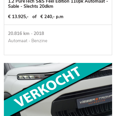
1.2 PureTech S&S Feel Edition 110pk Automaat -
Sable - Slechts 20dkm
€ 13.925,-
of
€ 240,- p.m
20.816 km
-
2018
Automaat - Benzine