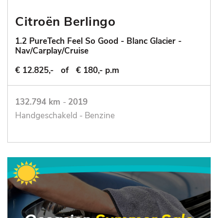
Citroën Berlingo
1.2 PureTech Feel So Good - Blanc Glacier -
Nav/Carplay/Cruise
€ 12.825,-
of
€ 180,- p.m
132.794 km
-
2019
Handgeschakeld - Benzine