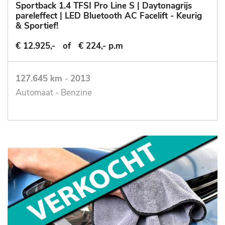
Sportback 1.4 TFSI Pro Line S | Daytonagrijs
pareleffect | LED Bluetooth AC Facelift - Keurig
& Sportief!
€ 12.925,-
of
€ 224,- p.m
127.645 km
-
2013
Automaat - Benzine