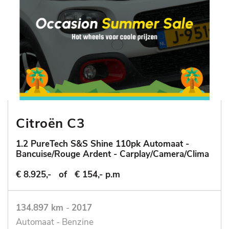
Citroën C3
1.2 PureTech S&S Shine 110pk Automaat -
Bancuise/Rouge Ardent - Carplay/Camera/Clima
€ 8.925,-
of
€ 154,- p.m
134.897 km
-
2017
Automaat - Benzine