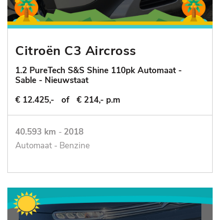
Citroën C3 Aircross
1.2 PureTech S&S Shine 110pk Automaat -
Sable - Nieuwstaat
€ 12.425,-
of
€ 214,- p.m
40.593 km
-
2018
Automaat - Benzine