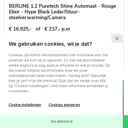
BERLINE 1.2 Puretech Shine Automaat - Rouge
Elixir - Hype Black Leder/Stuur-
stoelverwarming/Camera
€ 16.925,-
of
€ 237,- p.m
We gebruiken cookies, wil je dat?
77.218 km
-
2022
Automaat - Benzine
Cookies zijn kleine tekstbestanden met informatie erin. Die
plaatsen we kort op je apparaat. Zo zien we bijvoorbeeld
welke pagina’s je zag, waar je afhaakte en wat je invulde. Op
die manier hebben wij informatie waar we jouw
websitebezoek beter mee maken. Handig toch? Natuurlijk
kies je zelf of je dat toestaat. Daar zijn we eerlijk over. Klik
op “Cookie instellingen”, vind meer informatie en beheer je
voorkeuren.
Cookie instellingen
Cookies weigeren
Ga akkoord