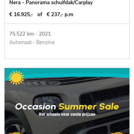
Nera - Panorama schuifdak/Carplay
€ 16.925,-
of
€ 237,- p.m
75.522 km
-
2021
Automaat - Benzine