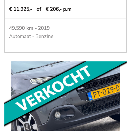
€ 11.925,-
of
€ 206,- p.m
49.590 km
-
2019
Automaat - Benzine