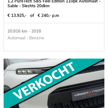
1.2 PureTech S&S Feel Edition 110pk Automaat -
Sable - Slechts 20dkm
€ 13.925,-
of
€ 240,- p.m
20.816 km
-
2018
Automaat - Benzine