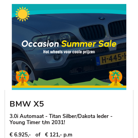
BMW X5
3.0i Automaat - Titan Silber/Dakota leder -
Young Timer t/m 2031!
€ 6.925,-
of
€ 121,- p.m