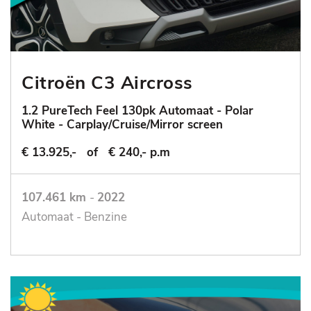
Citroën C3 Aircross
1.2 PureTech Feel 130pk Automaat - Polar
White - Carplay/Cruise/Mirror screen
€ 13.925,-
of
€ 240,- p.m
107.461 km
-
2022
Automaat - Benzine