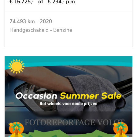
€ 16.725,-
of
€ 234,- p.m
74.493 km
-
2020
Handgeschakeld - Benzine