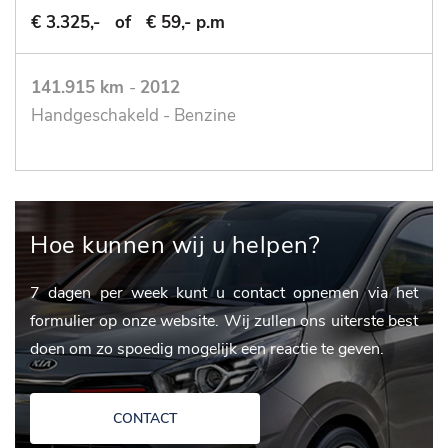
€ 3.325,-
of
€ 59,- p.m
141.915 km
-
2012
Handgeschakeld - Benzine
Hoe kunnen wij u helpen?
7 dagen per week kunt u contact opnemen via het
formulier op onze website. Wij zullen ons uiterste best
doen om zo spoedig mogelijk een reactie te geven.
CONTACT