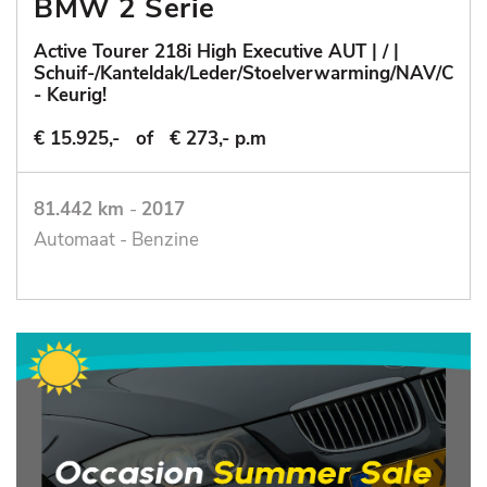
BMW 2 Serie
Active Tourer 218i High Executive AUT | / |
Schuif-/Kanteldak/Leder/Stoelverwarming/NAV/Cruis
- Keurig!
€ 15.925,-
of
€ 273,- p.m
81.442 km
-
2017
Automaat - Benzine