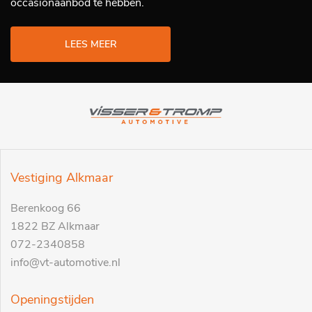
occasionaanbod te hebben.
LEES MEER
Vestiging Alkmaar
Berenkoog 66
1822 BZ Alkmaar
072-2340858
info@vt-automotive.nl
Openingstijden