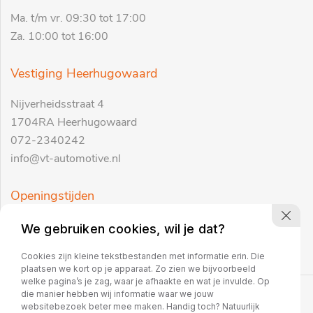
Ma. t/m vr. 09:30 tot 17:00
Za. 10:00 tot 16:00
Vestiging Heerhugowaard
Nijverheidsstraat 4
1704RA Heerhugowaard
072-2340242
info@vt-automotive.nl
Openingstijden
Ma. t/m vr. 09:30 tot 17:00
We gebruiken cookies, wil je dat?
Za. 10:00 tot 16:00
Cookies zijn kleine tekstbestanden met informatie erin. Die
plaatsen we kort op je apparaat. Zo zien we bijvoorbeeld
welke pagina’s je zag, waar je afhaakte en wat je invulde. Op
die manier hebben wij informatie waar we jouw
Copyright 2026
websitebezoek beter mee maken. Handig toch? Natuurlijk