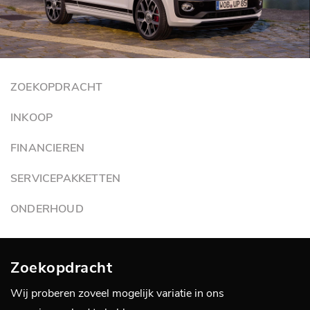
ZOEKOPDRACHT
INKOOP
FINANCIEREN
SERVICEPAKKETTEN
ONDERHOUD
Zoekopdracht
Wij proberen zoveel mogelijk variatie in ons